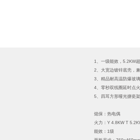
1、一级能效，5.2KW
2、大宽边镀锌底壳，
3、精品耐高温防爆玻
4、零秒双线圈延时点
5、四耳方形哑光搪瓷
熄保：热电偶
火力：Y 4.8KW T 5.2
能效：1级